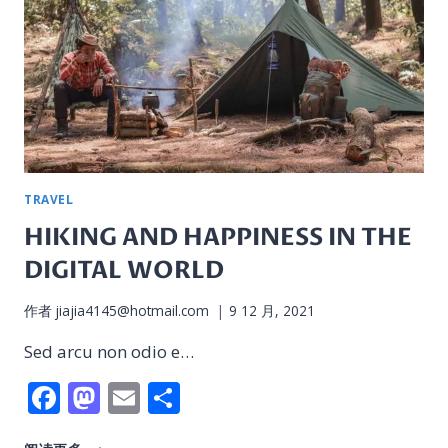
TRAVEL
HIKING AND HAPPINESS IN THE
DIGITAL WORLD
作者
jiajia4145@hotmail.com
9 12 月, 2021
Sed arcu non odio e…
Facebook
Mastodon
Email
分
享
HIKING