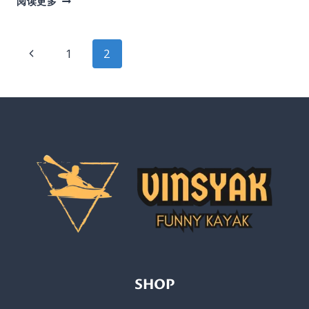
阅读更多
AND
HAPPINESS
IN
页
上
1
2
THE
DIGITAL
一
面
WORLD
页
导
航
SHOP