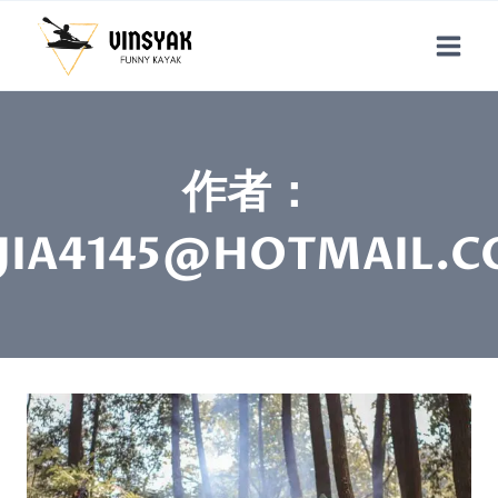
跳
到
内
容
作者：
AJIA4145@HOTMAIL.